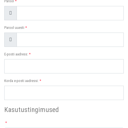
Parool
*
Näita
Parool uuesti
*
Näita
E-posti aadress:
*
Korda e-posti aadressi:
*
Kasutustingimused
*