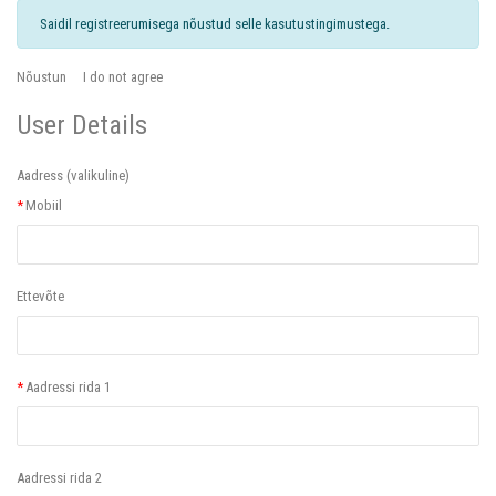
Saidil registreerumisega nõustud selle kasutustingimustega.
Nõustun
I do not agree
User Details
Aadress
(valikuline)
*
Mobiil
Ettevõte
*
Aadressi rida 1
Aadressi rida 2