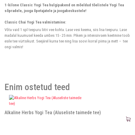
1-kilone Classic Yogi Tea hulgipakend on mõeldud tõelistele Yogi Tea
sõpradele, jooga õpetajatele ja joogakeskustele!
Classic Chai Yogi Tea valmistamine:
Võta vaid 1 spl teepuru liitri vee kohta. Lase vesi keema, siis lisa teepuru. Lase
madalal kuumusel keeda umbes 15 - 25 min. Pikem ja intensiivsem keetmine toob
esile tee vürtsikust. Seejärel kurna tee ning lisa soovi korral piima ja mett – tee
ongi valmis!
Enim ostetud teed
Alkaline Herbs Yogi Tea (Aluseliste taimede tee)