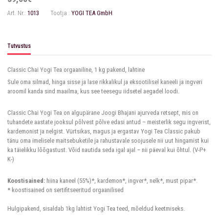
Art. Nr.:
1013
Tootja :
YOGI TEA GmbH
Tutvustus
Classic Chai Yogi Tea orgaaniline, 1 kg pakend, lahtine
Sule oma silmad, hinga sisse ja lase rikkalikul ja eksootilisel kaneeli ja ingveri
aroomil kanda sind maailma, kus see teesegu iidsetel aegadel loodi.
Classic Chai Yogi Tea on algupärane Joogi Bhajani ajurveda retsept, mis on
tuhandete aastate jooksul põlvest põlve edasi antud – meisterlik segu ingverist,
kardemonist ja nelgist. Vürtsikas, magus ja ergastav Yogi Tea Classic pakub
tänu oma imelisele maitsebuketile ja rahustavale soojusele nii uut hingamist kui
ka täielikku lõõgastust. Võid nautida seda igal ajal – nii päeval kui õhtul. (V-P+
K-)
Koostisained:
hiina kaneel (55%)*, kardemon*, ingver*, nelk*, must pipar*.
* koostisained on sertifitseeritud orgaanilised
Hulgipakend, sisaldab 1kg lahtist Yogi Tea teed, mõeldud keetmiseks.