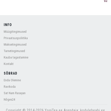
INFO
Müügitingimused
Privaatsuspoliitika
Maksetingimused
Tarnetingimused
Kauba tagastamine
Kontakt
SÕBRAD
Enda Olemine
Ravikoda
Sat Nam Rasayan
Nõges24
Copyright © 2014-2026 YogiTea.ee Arendaja: koduleheabi.ee