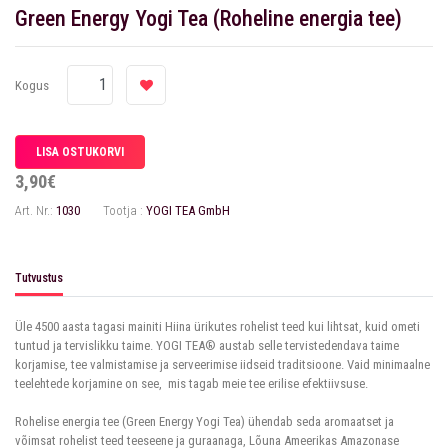
Green Energy Yogi Tea (Roheline energia tee)
Kogus
3,90€
Art. Nr.:
1030
Tootja :
YOGI TEA GmbH
Tutvustus
Üle 4500 aasta tagasi mainiti Hiina ürikutes rohelist teed kui lihtsat, kuid ometi
tuntud ja tervislikku taime. YOGI TEA® austab selle tervistedendava taime
korjamise, tee valmistamise ja serveerimise iidseid traditsioone. Vaid minimaalne
teelehtede korjamine on see, mis tagab meie tee erilise efektiivsuse.
Rohelise energia tee (Green Energy Yogi Tea) ühendab seda aromaatset ja
võimsat rohelist teed teeseene ja guraanaga, Lõuna Ameerikas Amazonase