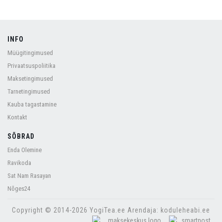
INFO
Müügitingimused
Privaatsuspoliitika
Maksetingimused
Tarnetingimused
Kauba tagastamine
Kontakt
SÕBRAD
Enda Olemine
Ravikoda
Sat Nam Rasayan
Nõges24
Copyright © 2014-2026 YogiTea.ee Arendaja: koduleheabi.ee