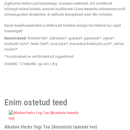
jõgikonnas leiduva põõsastaimega. Guaraana seemneid, mis sisaldavad
mõningal määral kofeiini, kasutati kuuldavasti Lõuna-Ameerika indiaanlaste poolt
mitmesugustes retseptides, et säilitada energiataset päev läbi töötades.
Naudi meeldivamaitselist ja efektiivset Rohelise energia tee tõmmist kui vajad
lisaenergiat!
Koostisained:
Roheline tee*, sidrunhein*, guarana*, piparmünt*, ingver*,
looduslik vürts*, leedri õied*, must pipar*, kuivatatud kombucha jook*, sidruni
raudürt*
* koostisained on sertifitseeritud orgaanilised
Sisaldab: 17 teepakki, iga üks 1,8 g.
Enim ostetud teed
Alkaline Herbs Yogi Tea (Aluseliste taimede tee)