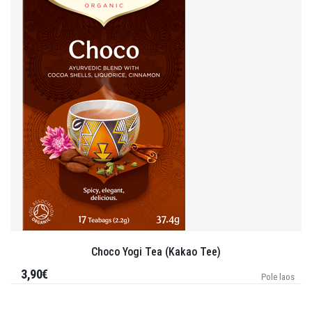
Choco Yogi Tea (Kakao Tee)
3,90€
Pole laos