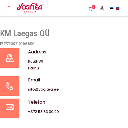
0
KM Laegas OÜ
EE477700771009631806
Aadress
Rüütli 36
Pärnu
Email
info@yogitea.ee
Telefon
+372 53 33 00 99