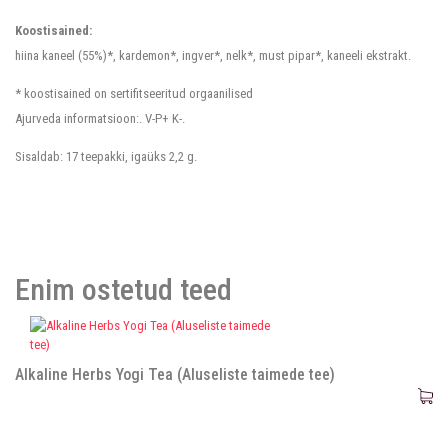
Koostisained:
hiina kaneel (55%)*, kardemon*, ingver*, nelk*, must pipar*, kaneeli ekstrakt.
* koostisained on sertifitseeritud orgaanilised
Ajurveda informatsioon:. V-P+ K-.
Sisaldab: 17 teepakki, igaüks 2,2 g.
Enim ostetud teed
Alkaline Herbs Yogi Tea (Aluseliste taimede tee)