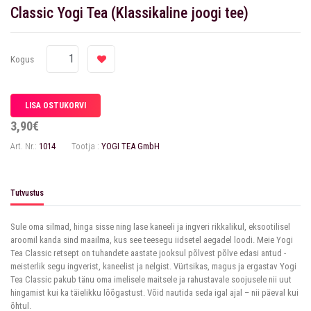
Classic Yogi Tea (Klassikaline joogi tee)
Kogus
3,90€
Art. Nr.:
1014
Tootja :
YOGI TEA GmbH
Tutvustus
Sule oma silmad, hinga sisse ning lase kaneeli ja ingveri rikkalikul, eksootilisel
aroomil kanda sind maailma, kus see teesegu iidsetel aegadel loodi. Meie Yogi
Tea Classic retsept on tuhandete aastate jooksul põlvest põlve edasi antud -
meisterlik segu ingverist, kaneelist ja nelgist. Vürtsikas, magus ja ergastav Yogi
Tea Classic pakub tänu oma imelisele maitsele ja rahustavale soojusele nii uut
hingamist kui ka täielikku lõõgastust. Võid nautida seda igal ajal – nii päeval kui
õhtul.