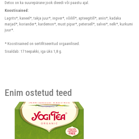
Detox on ka suurepärane jook dieedi või paastu ajal.
Koostisained:
Lagrits*, kaneel*, takja juur*, ingver*, võilill*, apteegitill*, aniis*, kadaka
marjad*, koriander*, kardemon*, must pipar*, petersell*, salvei*, nelk*, kurkumi
juur*.
* Koostisained on sertifitseeritud orgaanilised.
Sisaldab: 17 teepakki, iga üks 1,8 g.
Enim ostetud teed