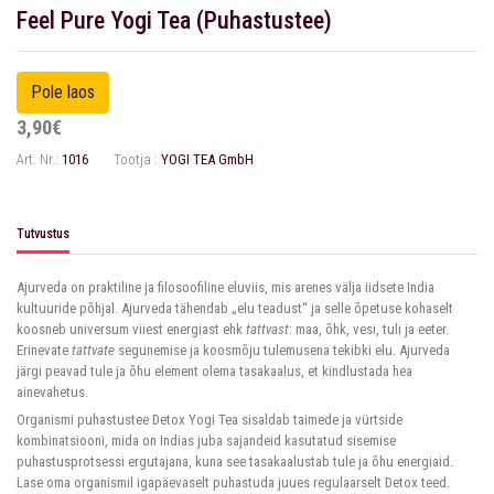
Feel Pure Yogi Tea (Puhastustee)
3,90€
Art. Nr.:
1016
Tootja :
YOGI TEA GmbH
Tutvustus
Ajurveda on praktiline ja filosoofiline eluviis, mis arenes välja iidsete India
kultuuride põhjal. Ajurveda tähendab „elu teadust“ ja selle õpetuse kohaselt
koosneb universum viiest energiast ehk
tattvast
: maa, õhk, vesi, tuli ja eeter.
Erinevate
tattvate
segunemise ja koosmõju tulemusena tekibki elu. Ajurveda
järgi peavad tule ja õhu element olema tasakaalus, et kindlustada hea
ainevahetus.
Organismi puhastustee Detox Yogi Tea sisaldab taimede ja vürtside
kombinatsiooni, mida on Indias juba sajandeid kasutatud sisemise
puhastusprotsessi ergutajana, kuna see tasakaalustab tule ja õhu energiaid.
Lase oma organismil igapäevaselt puhastuda juues regulaarselt Detox teed.