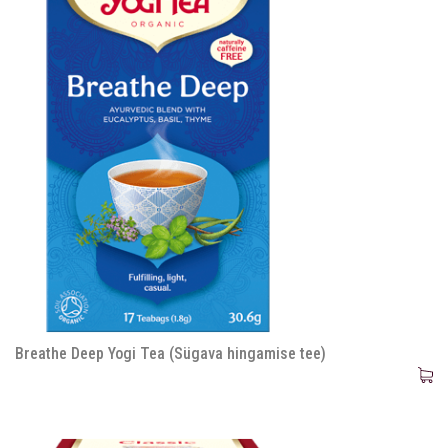
Breathe Deep Yogi Tea (Sügava hingamise tee)