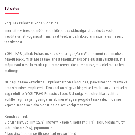
Tutvustus
Yogi Tea Puhastus koos Sidruniga
Imemaitsev teesegu nüüd koos hõrgutava sidruniga, et pakkuda veelgi
nauditavamat kogemust – maitsvat teed, mida hakkad armastama esimesest
tassikesest.
YOGI TEA® jätkab Puhastus koos Sidruniga (Pure With Lemon) näol maitsva
heaolu pakkumist! Me saame järjest teadlikumaks oma elustiili valikutest, mis
mõjutavad meie käekäiku ja otsime tervislikke alternatiive, mis oleksid ka hea
maitsega.
Nii nagu teeme kevadist suurpuhastust oma kodudes, peaksime hoolitsema ka
oma sisemise templi eest. Tasakaal on sügava hingelise heaolu saavutamiseks
väga oluline. YOGI TEA® Puhastus koos Sidruniga koos hoolikalt valitud
võilille, lagritsa ja ingveriga annab meile tagasi joogide tasakaalu, mida me
vajame. Koos mahlaka sidruniga on see veelgi maitsvam.
Koostisained:
Sidrunhein*, võilill* (22%), ingver*, kaneel*, lagrits* (11%), sidrun-lõhnamürt*,
sidrunikoor* (5%), piparmünt*.
* koostisained on sertifitseeritud orgaanilised