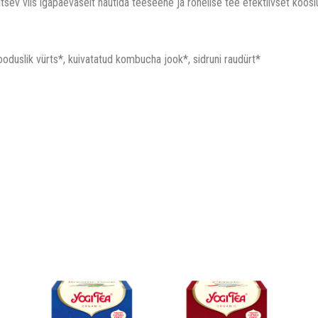
ev viis igapäevaselt nautida teeseene ja rohelise tee efektiivset koosl
looduslik vürts*, kuivatatud kombucha jook*, sidruni raudürt*