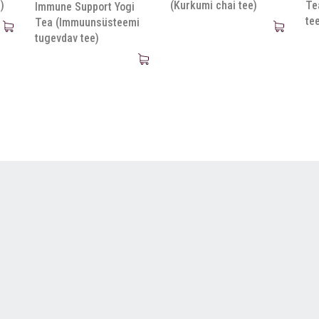
)
(Kurkumi chai tee)
Te
Immune Support Yogi
te
Tea (Immuunsüsteemi
tugevdav tee)