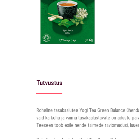
Tutvustus
Roheline tasakaalutee Yogi Tea Green Balance ühendab
vaid ka keha ja vaimu tasakaalustavate omaduste pära
Teeseen toob esile nende taimede raviomadusi, luues ai