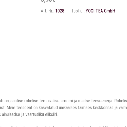
Art. Nr.:
1028
Tootja :
YOGI TEA GmbH
 orgaanilise rohelise tee oivalise aroomi ja maitse teeseenega. Rohelist
st. Meie teeseent on kasvatatud unikaalses taimses keskkonnas ja valmi
nulaadse ja väärtusliku eliksiiri..