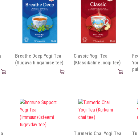
a
Breathe Deep Yogi Tea
Classic Yogi Tea
Fe
(Sügava hingamise tee)
(Klassikaline joogi tee)
Yo
pu
ea
Turmeric Chai Yogi Tea
Tu