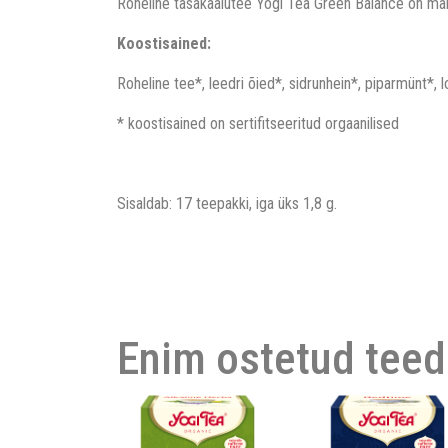
Roheline tasakaalutee Yogi Tea Green Balance on maits
Koostisained:
Roheline tee*, leedri õied*, sidrunhein*, piparmünt*, 
* koostisained on sertifitseeritud orgaanilised
Sisaldab: 17 teepakki, iga üks 1,8 g.
Enim ostetud teed