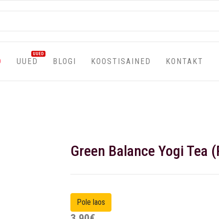
UUED
D
UUED
BLOGI
KOOSTISAINED
KONTAKT
Green Balance Yogi Tea (
3,90€