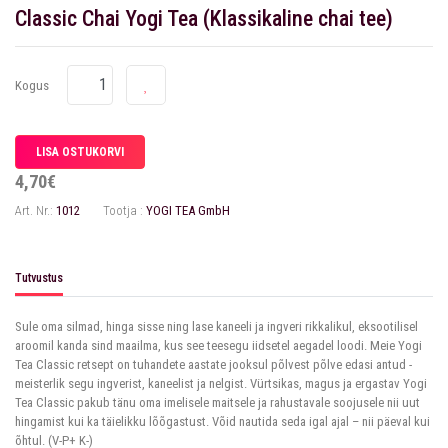
Classic Chai Yogi Tea (Klassikaline chai tee)
Kogus
4,70€
Art. Nr.:
1012
Tootja :
YOGI TEA GmbH
Tutvustus
Sule oma silmad, hinga sisse ning lase kaneeli ja ingveri rikkalikul, eksootilisel
aroomil kanda sind maailma, kus see teesegu iidsetel aegadel loodi. Meie Yogi
Tea Classic retsept on tuhandete aastate jooksul põlvest põlve edasi antud -
meisterlik segu ingverist, kaneelist ja nelgist. Vürtsikas, magus ja ergastav Yogi
Tea Classic pakub tänu oma imelisele maitsele ja rahustavale soojusele nii uut
hingamist kui ka täielikku lõõgastust. Võid nautida seda igal ajal – nii päeval kui
õhtul. (V-P+ K-)