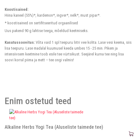
Koostisained:
Hiina kaneel (55%)*, kardemon*, ingver*, nelk*, must pipar*.
* koostisained on sertifitseeritud orgaanilised
Uus pakend 90 g lahtise teega, mõeldud keetmiseks.
Kasutussoovitus:
Võta vaid 1 spl teepuru liitri vee kohta. Lase vesi keema, siis
lisa teepuru. Lase madalal kuumusel keeda umbes 15 - 25 min. Pikem ja
intensiivsem keetmine toob esile tee vürtsikust. Seejärel kurna tee ning lisa
soovi korral piima ja mett – tee ongi valmis!
Enim ostetud teed
Alkaline Herbs Yogi Tea (Aluseliste taimede tee)