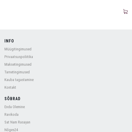
INFO
Müügitingimused
Privaatsuspoliitika
Maksetingimused
Tarnetingimused
Kauba tagastamine
Kontakt
SÕBRAD
Enda Olemine
Ravikoda
Sat Nam Rasayan
Nõges24