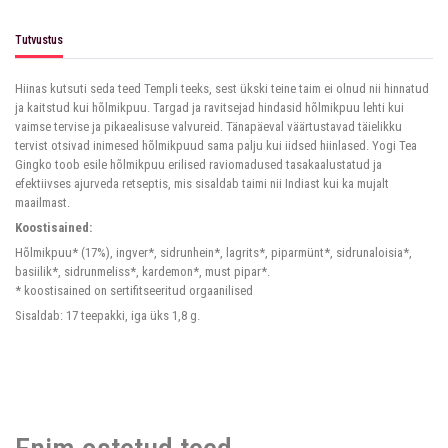
Tutvustus
Hiinas kutsuti seda teed Templi teeks, sest ükski teine taim ei olnud nii hinnatud
ja kaitstud kui hõlmikpuu. Targad ja ravitsejad hindasid hõlmikpuu lehti kui
vaimse tervise ja pikaealisuse valvureid. Tänapäeval väärtustavad täielikku
tervist otsivad inimesed hõlmikpuud sama palju kui iidsed hiinlased. Yogi Tea
Gingko toob esile hõlmikpuu erilised raviomadused tasakaalustatud ja
efektiivses ajurveda retseptis, mis sisaldab taimi nii Indiast kui ka mujalt
maailmast.
Koostisained:
Hõlmikpuu* (17%), ingver*, sidrunhein*, lagrits*, piparmünt*, sidrunaloisia*,
basiilik*, sidrunmeliss*, kardemon*, must pipar*.
* koostisained on sertifitseeritud orgaanilised
Sisaldab: 17 teepakki, iga üks 1,8 g.