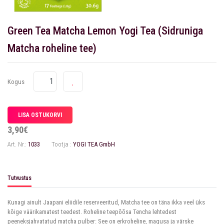
Green Tea Matcha Lemon Yogi Tea (Sidruniga
Matcha roheline tee)
Kogus
3,90€
Art. Nr.:
1033
Tootja :
YOGI TEA GmbH
Tutvustus
Kunagi ainult Jaapani eliidile reserveeritud, Matcha tee on täna ikka veel üks
kõige väärikamatest teedest. Roheline teepõõsa Tencha lehtedest
peeneksjahvatatud matcha pulber: See on erkroheline, magusa ja värske