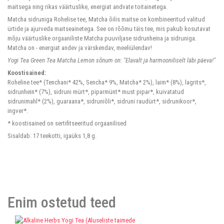
maitsega ning rikas väärtuslike, energiat andvate toitainetega.
Matcha sidruniga Rohelise tee, Matcha õilis maitse on kombineeritud valitud
ürtide ja ajurveda maitseainetega. See on rõõmu täis tee, mis pakub kosutavat
mõju väärtuslike orgaaniliste Matcha puuviljase sidrunheina ja sidruniga.
Matcha on - energiat andev ja värskendav, meeliülendav!
Yogi Tea Green Tea Matcha Lemon sõnum on: "Elavalt ja harmooniliselt läbi päeva!"
Koostisained:
Roheline tee* (Tenchani* 42%, Sencha* 9%, Matcha* 2%), laim* (8%), lagrits*,
sidrunhein* (7%), sidruni mürt*, piparmünt* must pipar*, kuivatatud
sidrunimahl* (2%), guaraana*, sidruniõli*, sidruni raudürt*, sidrunikoor*,
ingver*.
* koostisained on sertifitseeritud orgaanilised
Sisaldab: 17 teekotti, igaüks 1,8 g.
Enim ostetud teed