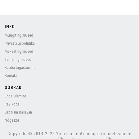
INFO
Müügitingimused
Privaatsuspoliitika
Maksetingimused
Tarnetingimused
Kauba tagastamine
Kontakt
SÕBRAD
Enda Olemine
Ravikoda
Sat Nam Rasayan
Nõges24
Copyright © 2014-2026 YogiTea.ee Arendaja: koduleheabi.ee