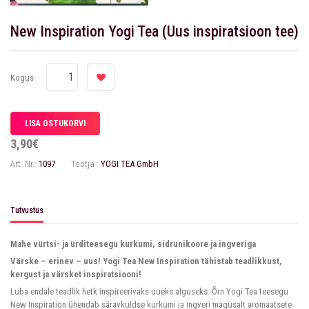
New Inspiration Yogi Tea (Uus inspiratsioon tee)
Kogus
3,90€
Art. Nr.:
1097
Tootja :
YOGI TEA GmbH
Tutvustus
Mahe vürtsi- ja ürditeesegu kurkumi, sidrunikoore ja ingveriga
Värske – erinev – uus! Yogi Tea New Inspiration tähistab teadlikkust,
kergust ja värsket inspiratsiooni!
Luba endale teadlik hetk inspireerivaks uueks alguseks. Õrn Yogi Tea teesegu
New Inspiration ühendab säravkuldse kurkumi ja ingveri magusalt aromaatsete