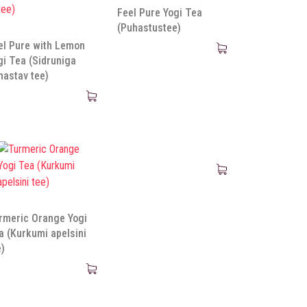
Feel Pure Yogi Tea
(Puhastustee)
el Pure with Lemon
gi Tea (Sidruniga
hastav tee)
rmeric Orange Yogi
a (Kurkumi apelsini
e)