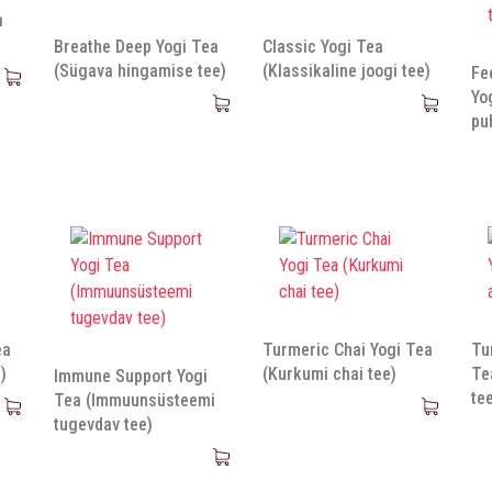
a
Breathe Deep Yogi Tea
Classic Yogi Tea
(Sügava hingamise tee)
(Klassikaline joogi tee)
Fe
Yo
pu
ea
Turmeric Chai Yogi Tea
Tu
)
(Kurkumi chai tee)
Te
Immune Support Yogi
te
Tea (Immuunsüsteemi
tugevdav tee)