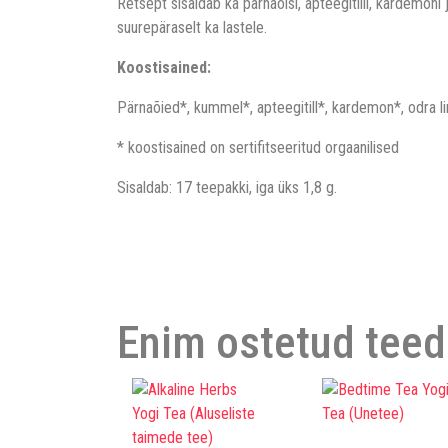
Retsept sisaldab ka pärnaõisi, apteegitilli, kardemoni 
suurepäraselt ka lastele.
Koostisained:
Pärnaõied*, kummel*, apteegitill*, kardemon*, odra linn
* koostisained on sertifitseeritud orgaanilised
Sisaldab: 17 teepakki, iga üks 1,8 g.
Enim ostetud teed