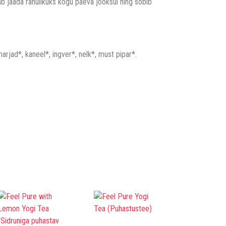
itab jääda rahulikuks kogu päeva jooksul ning sobib
marjad*, kaneel*, ingver*, nelk*, must pipar*.