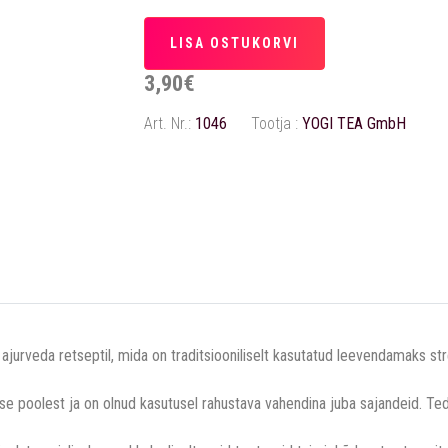
3,90€
Art. Nr.:
1046
Tootja :
YOGI TEA GmbH
jurveda retseptil, mida on traditsiooniliselt kasutatud leevendamaks stre
oolest ja on olnud kasutusel rahustava vahendina juba sajandeid. Teda 