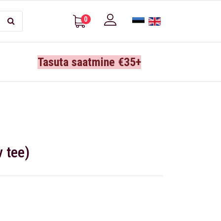
0
Tasuta saatmine €35+
 tee)