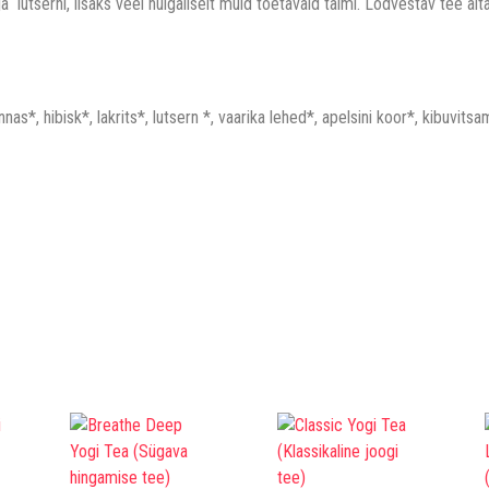
ja lutserni, lisaks veel hulgaliselt muid toetavaid taimi. Lõdvestav tee a
as*, hibisk*, lakrits*, lutsern *, vaarika lehed*, apelsini koor*, kibuvitsa