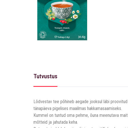
Tutvustus
Lõdvestav tee põhineb aegade jooksul läbi proovitud a
tänapäeva pigelises maailmas hakkamasaamiseks.
Kummel on tuntud oma pehme, õuna meenutava maitse p
mõtteid ja jahutada keha.