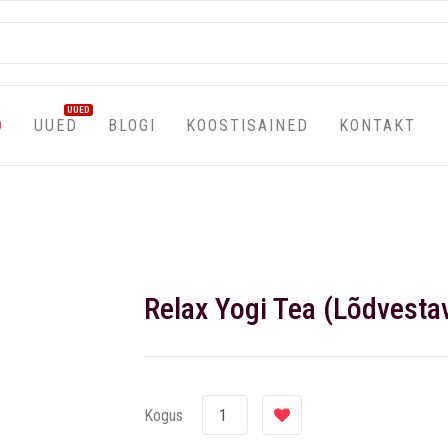
UUED
D
UUED
BLOGI
KOOSTISAINED
KONTAKT
Relax Yogi Tea (Lõdvestav
Kogus