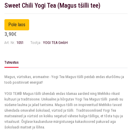
Sweet Chili Yogi Tea (Magus tšilli tee)
3,90€
Art. Nr.:
1051
Tootja :
YOGI TEA GmbH
Tutvustus
Magus, vürtsikas, aromaatne - Yogi Tea Magus tšilli peidab endas elurõõmu ja
toob positiivset energiat!
YOGI TEA® Magus tšilli ühendab endas Idamaa aardeid ning Mehhiko rikast
kultuuri ja traditsioone. Unikaalne ja hõrgutav Yogi Tea Magus tšilli paneb su
südame laulma ja jalad tantsima. Magus tšilli on inspireeritud Mehhiko tavast
ühendada omavahel šokolaad, vürtsid ja tšilli. Traditsioonilised Yogi Tea
maitseained ja vürtsid on kokku segatud vähese hulga tšilliga, et tõsta tuju ja
vitaalsust. Õiglase kaubanduse märgistusega kakaokoored pakuvad aga
šokolaadi maitset ja lõhna.