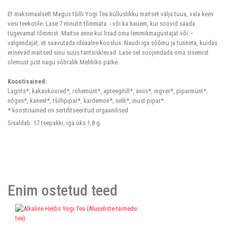
Et maksimaalselt Magus tšilli Yogi Tea külluslikku maitset välja tuua, vala keev
vesi teekotile. Lase 7 minutit tõmmata - või ka kauem, kui soovid saada
tugevamat tõmmist. Maitse enne kui lisad oma lemmikmagustajat või –
valgendajat, et saavutada ideaalne kooslus. Naudi iga sõõmu ja tunneta, kuidas
erinevad maitsed sinu suus tantsisklevad. Lase sel soojendada oma sisemist
olemust just nagu sõbralik Mehhiko päike.
Koostisained:
Lagrits*, kakaokoored*, rohemünt*, apteegitill*, aniis*, ingver*, piparmünt*,
nõges*, kaneel*, tšillipipar*, kardemon*, nelk*, must pipar*.
* koostisained on sertifitseeritud orgaanilised
Sisaldab: 17 teepakki, iga üks 1,8 g.
Enim ostetud teed