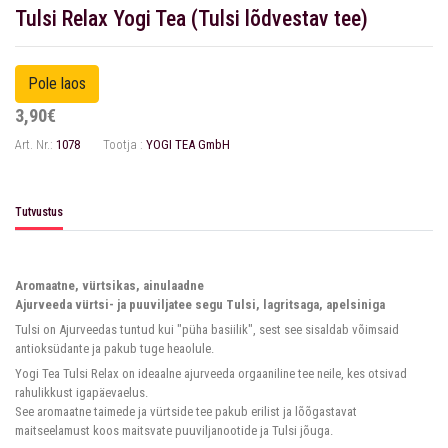
Tulsi Relax Yogi Tea (Tulsi lõdvestav tee)
3,90€
Art. Nr.:
1078
Tootja :
YOGI TEA GmbH
Tutvustus
Aromaatne, vürtsikas, ainulaadne
Ajurveeda vürtsi- ja puuviljatee segu Tulsi, lagritsaga, apelsiniga
Tulsi on Ajurveedas tuntud kui "püha basiilik", sest see sisaldab võimsaid
antioksüdante ja pakub tuge heaolule.
Yogi Tea Tulsi Relax on ideaalne ajurveeda orgaaniline tee neile, kes otsivad
rahulikkust igapäevaelus.
See aromaatne taimede ja vürtside tee pakub erilist ja lõõgastavat
maitseelamust koos maitsvate puuviljanootide ja Tulsi jõuga.