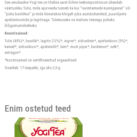
See ainulaadne Yogi tee on tõeline aare! Eriline teekompositsioon ühendab
väärtusliku Tulsi, mida ajurveeda tunneb ka kui "ravimtaimede kuningannat" või
"püha basiilikut" ja mida hinnatakse kõrgelt juba aastatuhandeid, puuviljaste
apelsininootide ja lagritsaga. Tulemuseks on maitsev teesegu pühaks
lõõgastumishetkeks.
Koostisained:
Tulsi (45%)*, basiilik*, lagrits (12%)*, ingver*, sidrunhein*, apelsinikoor (5%)*,
kaneel*, sidrunikoor*, apelsiniõli*, laim*, must pipar*, kardemon*, nelk*,
estragon*.
*koostisained on sertifitseeritud orgaanilised
Sisaldab: 17 teepakki, iga üks 2,0 g.
Enim ostetud teed