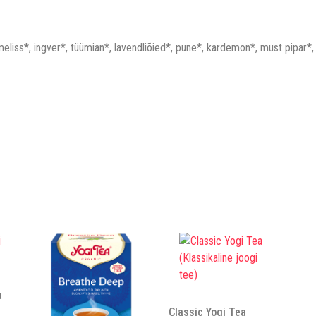
nmeliss*, ingver*, tüümian*, lavendliõied*, pune*, kardemon*, must pipar*,
a
Classic Yogi Tea