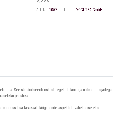
Art. Nr.:
1057
Tootja :
YOGI TEA GmbH
listena. See sümboliseerib oskust tegeleda korraga mitmete asjadega. S
aiselikku psüühikat.
vne moodus luua tasakaalu kõigi nende aspektide vahel naise elus.