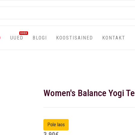
UUED
D
UUED
BLOGI
KOOSTISAINED
KONTAKT
Women's Balance Yogi Tea
3,90€