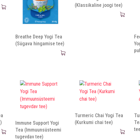
(Klassikaline joogi tee)
Breathe Deep Yogi Tea
Fe
(Sügava hingamise tee)
Yo
pu
ea
Turmeric Chai Yogi Tea
Tu
)
(Kurkumi chai tee)
Te
Immune Support Yogi
te
Tea (Immuunsüsteemi
tugevdav tee)