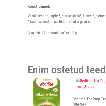
Koostisained:
Vaarikalehed*, lagrits*, sidrunaloisia*, kaneel*, sidru
* koostisained on sertifitseeritud orgaanilised
Sisaldab: 17 teekotti, igaüks 1,8 g.
Enim ostetud teed
Bedtime Tea Yogi Te
(Unetee)