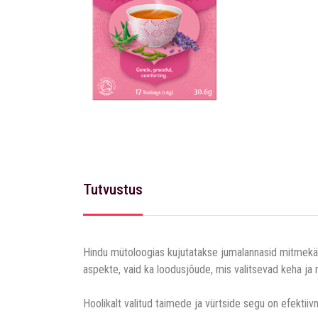
Tutvustus
Hindu mütoloogias kujutatakse jumalannasid mitmekäe
aspekte, vaid ka loodusjõude, mis valitsevad keha ja n
Hoolikalt valitud taimede ja vürtside segu on efektii