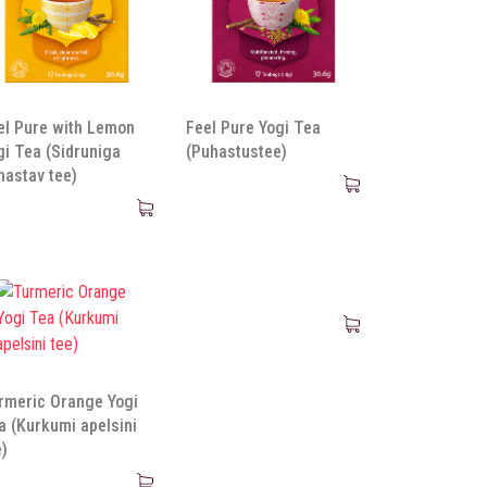
el Pure with Lemon
Feel Pure Yogi Tea
gi Tea (Sidruniga
(Puhastustee)
hastav tee)
rmeric Orange Yogi
a (Kurkumi apelsini
e)